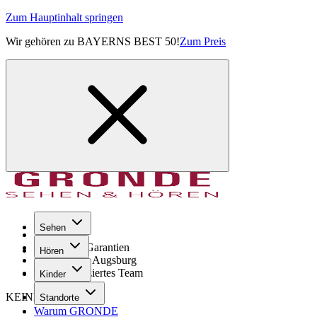
Zum Hauptinhalt springen
Wir gehören zu BAYERNS BEST 50!
Zum Preis
Sehen
Seit 1971
GRONDE Garantien
Hören
8× im Raum Augsburg
Hochqualifiziertes Team
Kinder
KEINE SORGE!
Standorte
Warum GRONDE