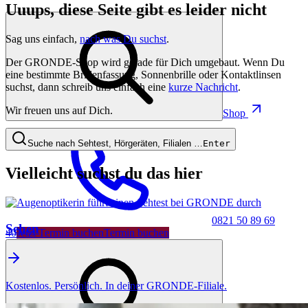
Uuups, diese Seite gibt es leider nicht
Sag uns einfach,
nach was Du suchst
.
Der GRONDE-Shop wird gerade für Dich umgebaut. Wenn Du
eine bestimmte Brillenfassung, Sonnenbrille oder Kontaktlinsen
suchst, dann schreib uns einfach eine
kurze Nachricht
.
Wir freuen uns auf Dich.
Shop
Suche nach Sehtest, Hörgeräten, Filialen …
Enter
Vielleicht suchst du das hier
0821 50 89 69
Sehen
40
Jetzt Termin buchen
Termin buchen
Kostenlos. Persönlich. In deiner GRONDE-Filiale.