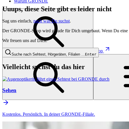
Warum GRONDE
Uuups, diese Seite gibt es leider nicht
Sag uns einfach,
nach was Du suchst
.
Der GRONDE-Shop wird gerade für Dich umgebaut. Wenn Du eine besti
Wir freuen uns auf Dich.
Shop
Suche nach Sehtest, Hörgeräten, Filialen …
Enter
Vielleicht suchst du das hier
Sehen
Kostenlos. Persönlich. In deiner GRONDE-Filiale.