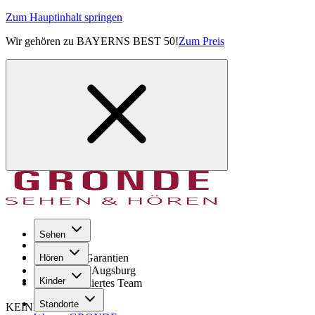
Zum Hauptinhalt springen
Wir gehören zu BAYERNS BEST 50!
Zum Preis
Sehen
Seit 1971
GRONDE Garantien
Hören
8× im Raum Augsburg
Kinder
Hochqualifiziertes Team
Standorte
KEINE SORGE!