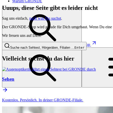
Warum GRONDE
Uuups, diese Seite gibt es leider nicht
Sag uns einfach,
nach was Du suchst
.
Der GRONDE-Shop wird gerade für Dich umgebaut. Wenn Du eine besti
Wir freuen uns auf Dich.
Shop
Suche nach Sehtest, Hörgeräten, Filialen …
Enter
Vielleicht suchst du das hier
Sehen
Kostenlos. Persönlich. In deiner GRONDE-Filiale.