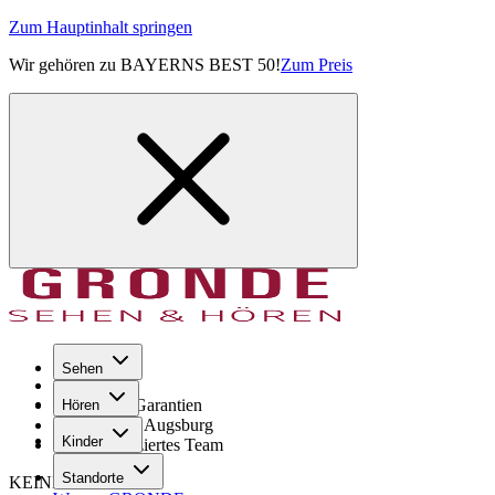
Zum Hauptinhalt springen
Wir gehören zu BAYERNS BEST 50!
Zum Preis
Sehen
Seit 1971
GRONDE Garantien
Hören
8× im Raum Augsburg
Kinder
Hochqualifiziertes Team
Standorte
KEINE SORGE!