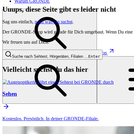
Warum GRONDE
Uuups, diese Seite gibt es leider nicht
Sag uns einfach,
nach was Du suchst
.
Der GRONDE-Shop wird gerade für Dich umgebaut. Wenn Du eine besti
Wir freuen uns auf Dich.
Shop
Suche nach Sehtest, Hörgeräten, Filialen …
Enter
Vielleicht suchst du das hier
Sehen
Kostenlos. Persönlich. In deiner GRONDE-Filiale.