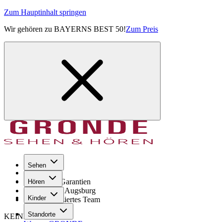
Zum Hauptinhalt springen
Wir gehören zu BAYERNS BEST 50!
Zum Preis
Sehen
Seit 1971
GRONDE Garantien
Hören
8× im Raum Augsburg
Kinder
Hochqualifiziertes Team
Standorte
KEINE SORGE!