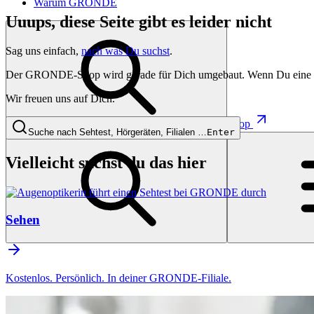
Warum GRONDE
Uuups, diese Seite gibt es leider nicht
Sag uns einfach,
nach was Du suchst
.
Der GRONDE-Shop wird gerade für Dich umgebaut. Wenn Du eine besti
Wir freuen uns auf Dich.
Shop
Suche nach Sehtest, Hörgeräten, Filialen …
Enter
Vielleicht suchst du das hier
Sehen
Kostenlos. Persönlich. In deiner GRONDE-Filiale.