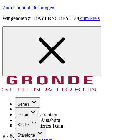
Zum Hauptinhalt springen
Wir gehören zu BAYERNS BEST 50!
Zum Preis
Sehen
Seit 1971
GRONDE Garantien
Hören
8× im Raum Augsburg
Kinder
Hochqualifiziertes Team
Standorte
KEINE SORGE!