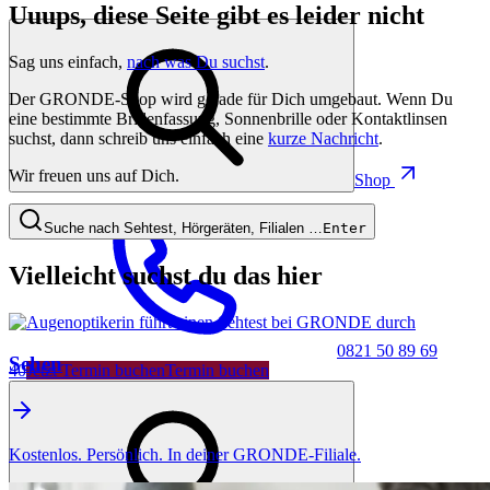
Uuups, diese Seite gibt es leider nicht
Sag uns einfach,
nach was Du suchst
.
Der GRONDE-Shop wird gerade für Dich umgebaut. Wenn Du
eine bestimmte Brillenfassung, Sonnenbrille oder Kontaktlinsen
suchst, dann schreib uns einfach eine
kurze Nachricht
.
Wir freuen uns auf Dich.
Shop
Suche nach Sehtest, Hörgeräten, Filialen …
Enter
Vielleicht suchst du das hier
0821 50 89 69
Sehen
40
Jetzt Termin buchen
Termin buchen
Kostenlos. Persönlich. In deiner GRONDE-Filiale.