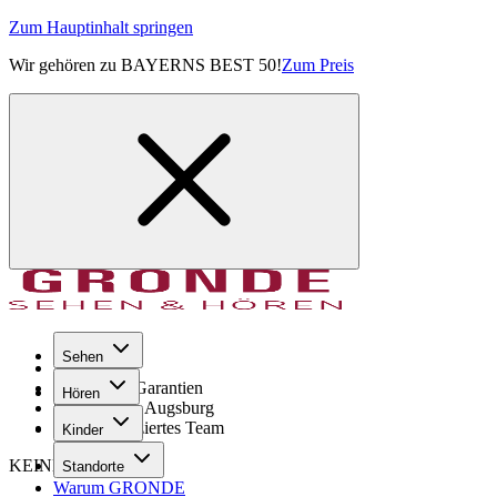
Zum Hauptinhalt springen
Wir gehören zu BAYERNS BEST 50!
Zum Preis
Sehen
Seit 1971
GRONDE Garantien
Hören
8× im Raum Augsburg
Hochqualifiziertes Team
Kinder
KEINE SORGE!
Standorte
Warum GRONDE