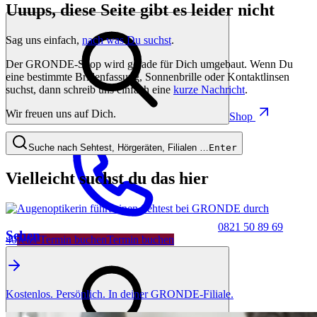
Uuups, diese Seite gibt es leider nicht
Sag uns einfach,
nach was Du suchst
.
Der GRONDE-Shop wird gerade für Dich umgebaut. Wenn Du
eine bestimmte Brillenfassung, Sonnenbrille oder Kontaktlinsen
suchst, dann schreib uns einfach eine
kurze Nachricht
.
Wir freuen uns auf Dich.
Shop
Suche nach Sehtest, Hörgeräten, Filialen …
Enter
Vielleicht suchst du das hier
0821 50 89 69
Sehen
40
Jetzt Termin buchen
Termin buchen
Kostenlos. Persönlich. In deiner GRONDE-Filiale.