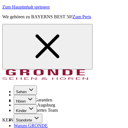
Zum Hauptinhalt springen
Wir gehören zu BAYERNS BEST 50!
Zum Preis
Sehen
Seit 1971
GRONDE Garantien
Hören
8× im Raum Augsburg
Hochqualifiziertes Team
Kinder
KEINE SORGE!
Standorte
Warum GRONDE