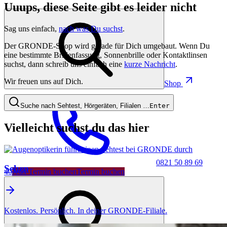
Uuups, diese Seite gibt es leider nicht
Sag uns einfach,
nach was Du suchst
.
Der GRONDE-Shop wird gerade für Dich umgebaut. Wenn Du
eine bestimmte Brillenfassung, Sonnenbrille oder Kontaktlinsen
suchst, dann schreib uns einfach eine
kurze Nachricht
.
Wir freuen uns auf Dich.
Shop
Suche nach Sehtest, Hörgeräten, Filialen …
Enter
Vielleicht suchst du das hier
0821 50 89 69
Sehen
40
Jetzt Termin buchen
Termin buchen
Kostenlos. Persönlich. In deiner GRONDE-Filiale.