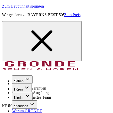
Zum Hauptinhalt springen
Wir gehören zu BAYERNS BEST 50!
Zum Preis
Sehen
Seit 1971
GRONDE Garantien
Hören
8× im Raum Augsburg
Hochqualifiziertes Team
Kinder
KEINE SORGE!
Standorte
Warum GRONDE