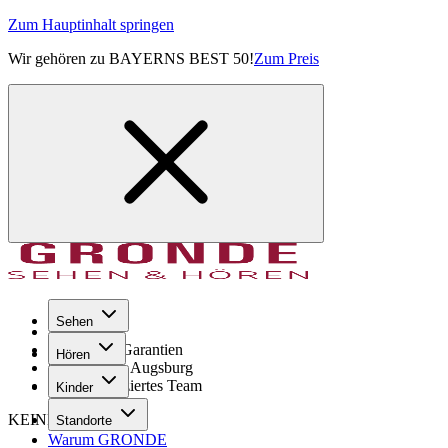
Zum Hauptinhalt springen
Wir gehören zu BAYERNS BEST 50!
Zum Preis
Sehen
Seit 1971
GRONDE Garantien
Hören
8× im Raum Augsburg
Hochqualifiziertes Team
Kinder
KEINE SORGE!
Standorte
Warum GRONDE