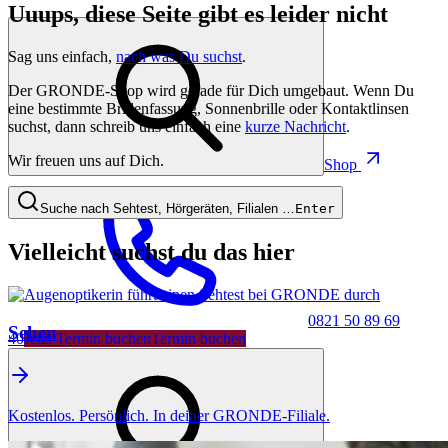
Uuups, diese Seite gibt es leider nicht
Sag uns einfach,
nach was Du suchst
.
Der GRONDE-Shop wird gerade für Dich umgebaut. Wenn Du
eine bestimmte Brillenfassung, Sonnenbrille oder Kontaktlinsen
suchst, dann schreib uns einfach eine
kurze Nachricht
.
Wir freuen uns auf Dich.
Shop
Suche nach Sehtest, Hörgeräten, Filialen …
Enter
Vielleicht suchst du das hier
0821 50 89 69
Sehen
40
Jetzt Termin buchen
Termin buchen
Kostenlos. Persönlich. In deiner GRONDE-Filiale.