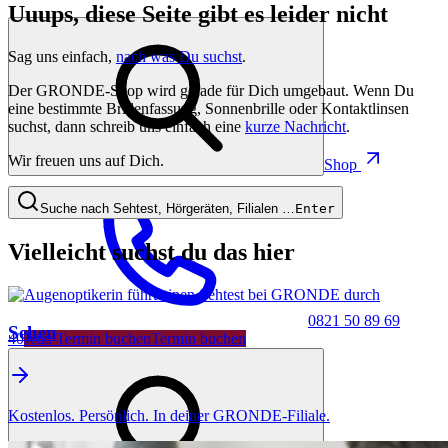
Uuups, diese Seite gibt es leider nicht
Sag uns einfach,
nach was Du suchst
.
Der GRONDE-Shop wird gerade für Dich umgebaut. Wenn Du
eine bestimmte Brillenfassung, Sonnenbrille oder Kontaktlinsen
suchst, dann schreib uns einfach eine
kurze Nachricht
.
Wir freuen uns auf Dich.
Shop
Suche nach Sehtest, Hörgeräten, Filialen …
Enter
Vielleicht suchst du das hier
0821 50 89 69
Sehen
40
Jetzt Termin buchen
Termin buchen
Kostenlos. Persönlich. In deiner GRONDE-Filiale.