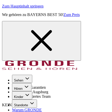
Zum Hauptinhalt springen
Wir gehören zu BAYERNS BEST 50!
Zum Preis
Sehen
Seit 1971
GRONDE Garantien
Hören
8× im Raum Augsburg
Hochqualifiziertes Team
Kinder
KEINE SORGE!
Standorte
Warum GRONDE