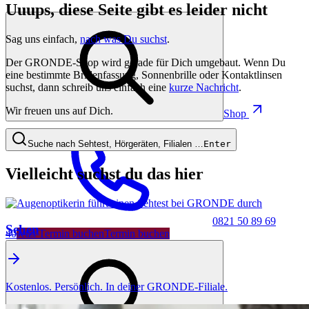
Uuups, diese Seite gibt es leider nicht
Sag uns einfach,
nach was Du suchst
.
Der GRONDE-Shop wird gerade für Dich umgebaut. Wenn Du
eine bestimmte Brillenfassung, Sonnenbrille oder Kontaktlinsen
suchst, dann schreib uns einfach eine
kurze Nachricht
.
Wir freuen uns auf Dich.
Shop
Suche nach Sehtest, Hörgeräten, Filialen …
Enter
Vielleicht suchst du das hier
0821 50 89 69
Sehen
40
Jetzt Termin buchen
Termin buchen
Kostenlos. Persönlich. In deiner GRONDE-Filiale.