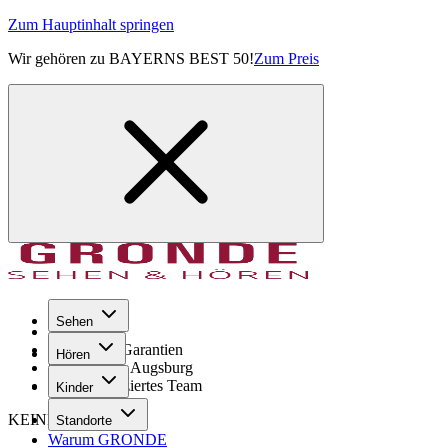
Zum Hauptinhalt springen
Wir gehören zu BAYERNS BEST 50!
Zum Preis
Sehen
Seit 1971
GRONDE Garantien
Hören
8× im Raum Augsburg
Hochqualifiziertes Team
Kinder
KEINE SORGE!
Standorte
Warum GRONDE