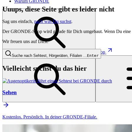
Warum GRONDE
Uuups, diese Seite gibt es leider nicht
Sag uns einfach,
nach was Du suchst
.
Der GRONDE-Shop wird gerade für Dich umgebaut. Wenn Du eine besti
Wir freuen uns auf Dich.
Shop
Suche nach Sehtest, Hörgeräten, Filialen …
Enter
Vielleicht suchst du das hier
Sehen
Kostenlos. Persönlich. In deiner GRONDE-Filiale.