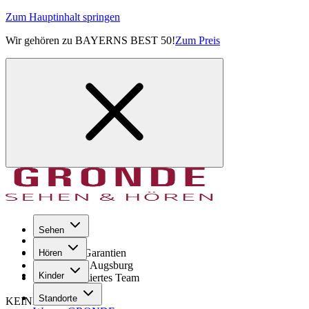
Zum Hauptinhalt springen
Wir gehören zu BAYERNS BEST 50!
Zum Preis
Sehen
Seit 1971
GRONDE Garantien
Hören
8× im Raum Augsburg
Kinder
Hochqualifiziertes Team
Standorte
KEINE SORGE!