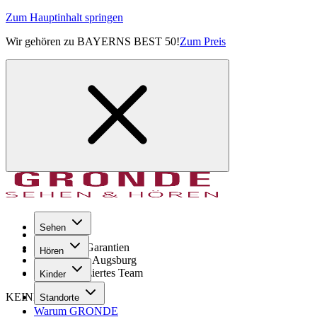
Zum Hauptinhalt springen
Wir gehören zu BAYERNS BEST 50!
Zum Preis
Sehen
Seit 1971
GRONDE Garantien
Hören
8× im Raum Augsburg
Hochqualifiziertes Team
Kinder
KEINE SORGE!
Standorte
Warum GRONDE