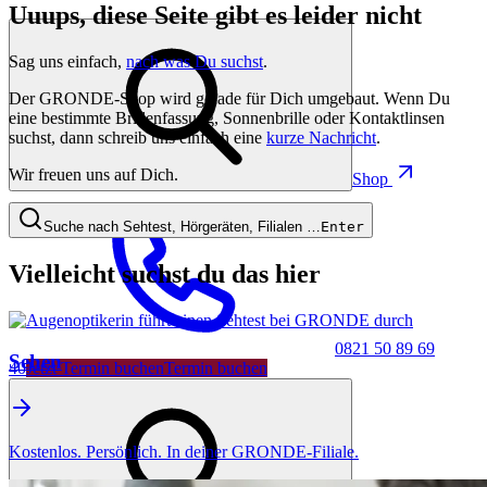
Uuups, diese Seite gibt es leider nicht
Sag uns einfach,
nach was Du suchst
.
Der GRONDE-Shop wird gerade für Dich umgebaut. Wenn Du
eine bestimmte Brillenfassung, Sonnenbrille oder Kontaktlinsen
suchst, dann schreib uns einfach eine
kurze Nachricht
.
Wir freuen uns auf Dich.
Shop
Suche nach Sehtest, Hörgeräten, Filialen …
Enter
Vielleicht suchst du das hier
0821 50 89 69
Sehen
40
Jetzt Termin buchen
Termin buchen
Kostenlos. Persönlich. In deiner GRONDE-Filiale.