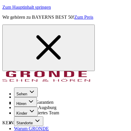
Zum Hauptinhalt springen
Wir gehören zu BAYERNS BEST 50!
Zum Preis
Sehen
Seit 1971
GRONDE Garantien
Hören
8× im Raum Augsburg
Hochqualifiziertes Team
Kinder
KEINE SORGE!
Standorte
Warum GRONDE