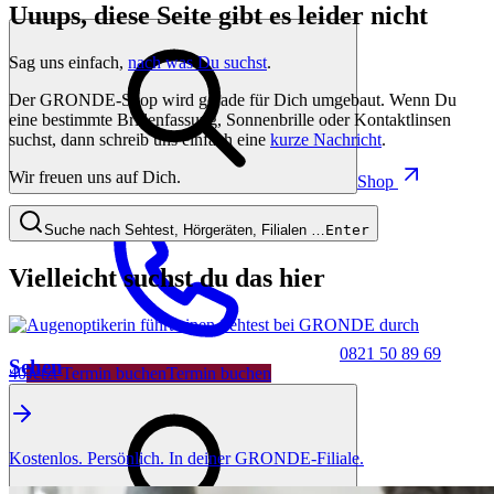
Uuups, diese Seite gibt es leider nicht
Sag uns einfach,
nach was Du suchst
.
Der GRONDE-Shop wird gerade für Dich umgebaut. Wenn Du
eine bestimmte Brillenfassung, Sonnenbrille oder Kontaktlinsen
suchst, dann schreib uns einfach eine
kurze Nachricht
.
Wir freuen uns auf Dich.
Shop
Suche nach Sehtest, Hörgeräten, Filialen …
Enter
Vielleicht suchst du das hier
0821 50 89 69
Sehen
40
Jetzt Termin buchen
Termin buchen
Kostenlos. Persönlich. In deiner GRONDE-Filiale.