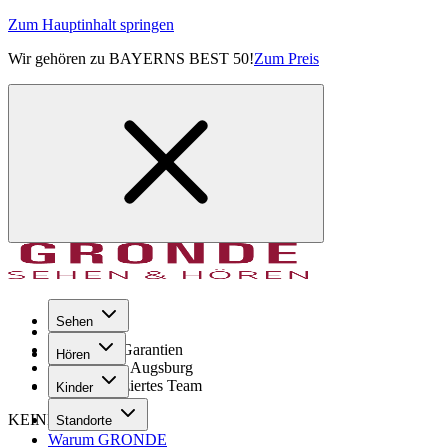
Zum Hauptinhalt springen
Wir gehören zu BAYERNS BEST 50!
Zum Preis
Sehen
Seit 1971
GRONDE Garantien
Hören
8× im Raum Augsburg
Hochqualifiziertes Team
Kinder
KEINE SORGE!
Standorte
Warum GRONDE