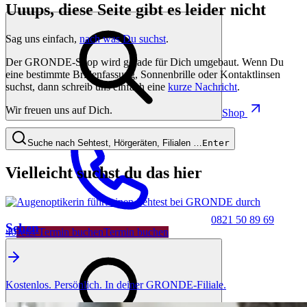
Uuups, diese Seite gibt es leider nicht
Sag uns einfach,
nach was Du suchst
.
Der GRONDE-Shop wird gerade für Dich umgebaut. Wenn Du
eine bestimmte Brillenfassung, Sonnenbrille oder Kontaktlinsen
suchst, dann schreib uns einfach eine
kurze Nachricht
.
Wir freuen uns auf Dich.
Shop
Suche nach Sehtest, Hörgeräten, Filialen …
Enter
Vielleicht suchst du das hier
0821 50 89 69
Sehen
40
Jetzt Termin buchen
Termin buchen
Kostenlos. Persönlich. In deiner GRONDE-Filiale.