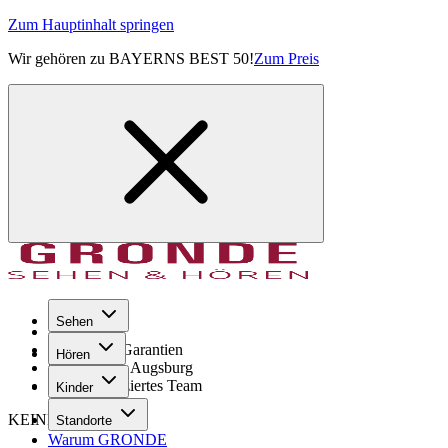
Zum Hauptinhalt springen
Wir gehören zu BAYERNS BEST 50!
Zum Preis
Sehen
Seit 1971
GRONDE Garantien
Hören
8× im Raum Augsburg
Hochqualifiziertes Team
Kinder
KEINE SORGE!
Standorte
Warum GRONDE