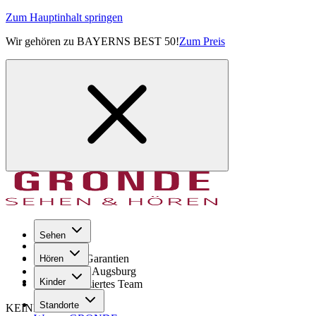
Zum Hauptinhalt springen
Wir gehören zu BAYERNS BEST 50!
Zum Preis
Sehen
Seit 1971
GRONDE Garantien
Hören
8× im Raum Augsburg
Kinder
Hochqualifiziertes Team
Standorte
KEINE SORGE!