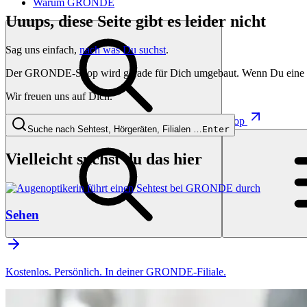
Warum GRONDE
Uuups, diese Seite gibt es leider nicht
Sag uns einfach,
nach was Du suchst
.
Der GRONDE-Shop wird gerade für Dich umgebaut. Wenn Du eine besti
Wir freuen uns auf Dich.
Shop
Suche nach Sehtest, Hörgeräten, Filialen …
Enter
Vielleicht suchst du das hier
Sehen
Kostenlos. Persönlich. In deiner GRONDE-Filiale.