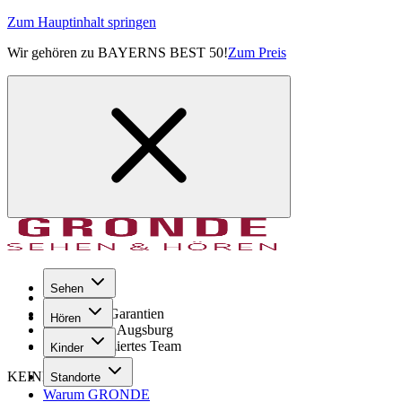
Zum Hauptinhalt springen
Wir gehören zu BAYERNS BEST 50!
Zum Preis
Sehen
Seit 1971
GRONDE Garantien
Hören
8× im Raum Augsburg
Hochqualifiziertes Team
Kinder
KEINE SORGE!
Standorte
Warum GRONDE