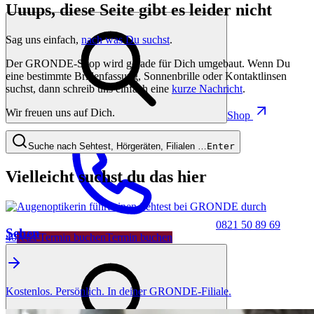
Uuups, diese Seite gibt es leider nicht
Sag uns einfach,
nach was Du suchst
.
Der GRONDE-Shop wird gerade für Dich umgebaut. Wenn Du
eine bestimmte Brillenfassung, Sonnenbrille oder Kontaktlinsen
suchst, dann schreib uns einfach eine
kurze Nachricht
.
Wir freuen uns auf Dich.
Shop
Suche nach Sehtest, Hörgeräten, Filialen …
Enter
Vielleicht suchst du das hier
0821 50 89 69
Sehen
40
Jetzt Termin buchen
Termin buchen
Kostenlos. Persönlich. In deiner GRONDE-Filiale.