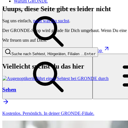
Warum GRONDE
Uuups, diese Seite gibt es leider nicht
Sag uns einfach,
nach was Du suchst
.
Der GRONDE-Shop wird gerade für Dich umgebaut. Wenn Du eine besti
Wir freuen uns auf Dich.
Shop
Suche nach Sehtest, Hörgeräten, Filialen …
Enter
Vielleicht suchst du das hier
Sehen
Kostenlos. Persönlich. In deiner GRONDE-Filiale.