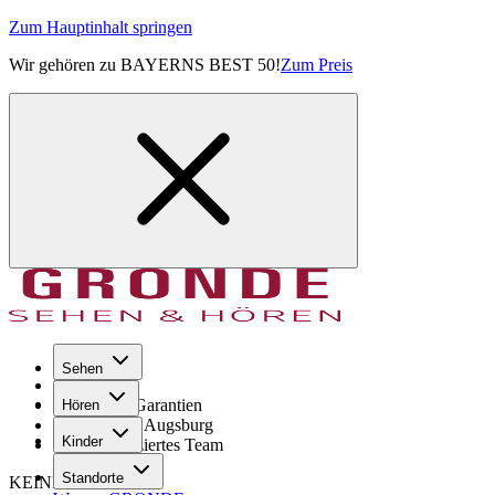
Zum Hauptinhalt springen
Wir gehören zu BAYERNS BEST 50!
Zum Preis
Sehen
Seit 1971
GRONDE Garantien
Hören
8× im Raum Augsburg
Kinder
Hochqualifiziertes Team
Standorte
KEINE SORGE!