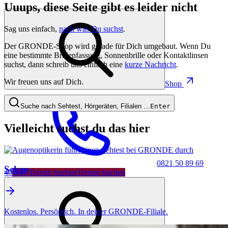
Uuups, diese Seite gibt es leider nicht
Sag uns einfach,
nach was Du suchst
.
Der GRONDE-Shop wird gerade für Dich umgebaut. Wenn Du
eine bestimmte Brillenfassung, Sonnenbrille oder Kontaktlinsen
suchst, dann schreib uns einfach eine
kurze Nachricht
.
Wir freuen uns auf Dich.
Shop
Suche nach Sehtest, Hörgeräten, Filialen …
Enter
Vielleicht suchst du das hier
0821 50 89 69
Sehen
40
Jetzt Termin buchen
Termin buchen
Kostenlos. Persönlich. In deiner GRONDE-Filiale.