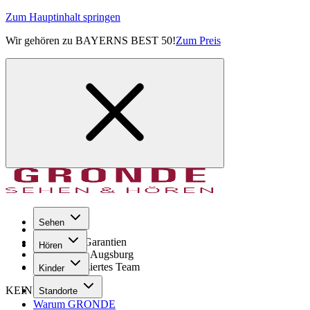
Zum Hauptinhalt springen
Wir gehören zu BAYERNS BEST 50!
Zum Preis
Sehen
Seit 1971
GRONDE Garantien
Hören
8× im Raum Augsburg
Hochqualifiziertes Team
Kinder
KEINE SORGE!
Standorte
Warum GRONDE