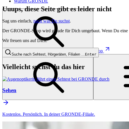
Warum GRONDE
Uuups, diese Seite gibt es leider nicht
Sag uns einfach,
nach was Du suchst
.
Der GRONDE-Shop wird gerade für Dich umgebaut. Wenn Du eine besti
Wir freuen uns auf Dich.
Shop
Suche nach Sehtest, Hörgeräten, Filialen …
Enter
Vielleicht suchst du das hier
Sehen
Kostenlos. Persönlich. In deiner GRONDE-Filiale.