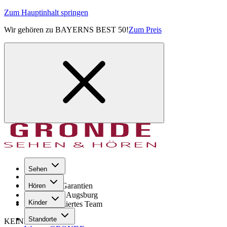
Zum Hauptinhalt springen
Wir gehören zu BAYERNS BEST 50!
Zum Preis
Sehen
Seit 1971
GRONDE Garantien
Hören
8× im Raum Augsburg
Kinder
Hochqualifiziertes Team
Standorte
KEINE SORGE!