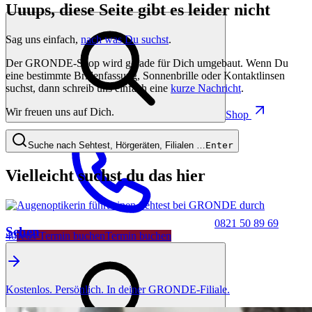
Uuups, diese Seite gibt es leider nicht
Sag uns einfach,
nach was Du suchst
.
Der GRONDE-Shop wird gerade für Dich umgebaut. Wenn Du
eine bestimmte Brillenfassung, Sonnenbrille oder Kontaktlinsen
suchst, dann schreib uns einfach eine
kurze Nachricht
.
Wir freuen uns auf Dich.
Shop
Suche nach Sehtest, Hörgeräten, Filialen …
Enter
Vielleicht suchst du das hier
0821 50 89 69
Sehen
40
Jetzt Termin buchen
Termin buchen
Kostenlos. Persönlich. In deiner GRONDE-Filiale.