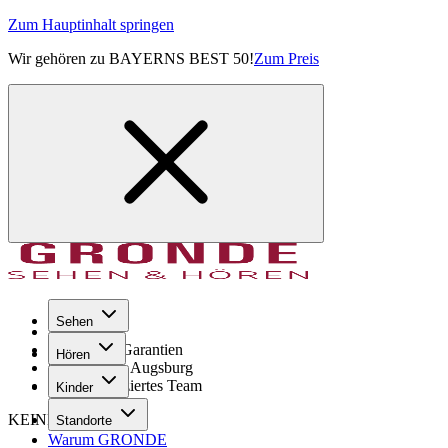
Zum Hauptinhalt springen
Wir gehören zu BAYERNS BEST 50!
Zum Preis
Sehen
Seit 1971
GRONDE Garantien
Hören
8× im Raum Augsburg
Hochqualifiziertes Team
Kinder
KEINE SORGE!
Standorte
Warum GRONDE