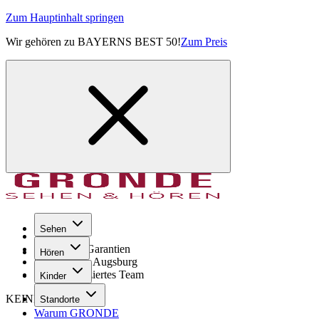
Zum Hauptinhalt springen
Wir gehören zu BAYERNS BEST 50!
Zum Preis
Sehen
Seit 1971
GRONDE Garantien
Hören
8× im Raum Augsburg
Hochqualifiziertes Team
Kinder
KEINE SORGE!
Standorte
Warum GRONDE