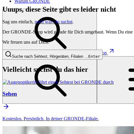
Warum GRONDE
Uuups, diese Seite gibt es leider nicht
Sag uns einfach,
nach was Du suchst
.
Der GRONDE-Shop wird gerade für Dich umgebaut. Wenn Du eine besti
Wir freuen uns auf Dich.
Shop
Suche nach Sehtest, Hörgeräten, Filialen …
Enter
Vielleicht suchst du das hier
Sehen
Kostenlos. Persönlich. In deiner GRONDE-Filiale.