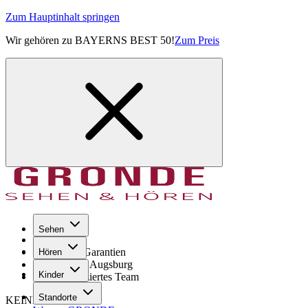
Zum Hauptinhalt springen
Wir gehören zu BAYERNS BEST 50!
Zum Preis
Sehen
Seit 1971
GRONDE Garantien
Hören
8× im Raum Augsburg
Kinder
Hochqualifiziertes Team
Standorte
KEINE SORGE!