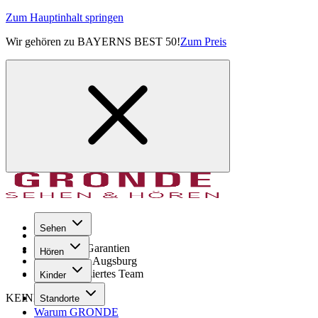
Zum Hauptinhalt springen
Wir gehören zu BAYERNS BEST 50!
Zum Preis
Sehen
Seit 1971
GRONDE Garantien
Hören
8× im Raum Augsburg
Hochqualifiziertes Team
Kinder
KEINE SORGE!
Standorte
Warum GRONDE