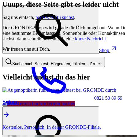
Uuups, diese Seite gibt es leider nicht
Sag uns einfach,
nach was Du suchst
.
Der GRONDE-Shop wird gerade für Dich umgebaut. Wenn Du
eine bestimmte Brillenfassung, Sonnenbrille oder Kontaktlinsen
suchst, dann schreib uns einfach eine
kurze Nachricht
.
Wir freuen uns auf Dich.
Shop
Suche nach Sehtest, Hörgeräten, Filialen …
Enter
Vielleicht suchst du das hier
0821 50 89 69
Sehen
40
Jetzt Termin buchen
Termin buchen
Kostenlos. Persönlich. In deiner GRONDE-Filiale.