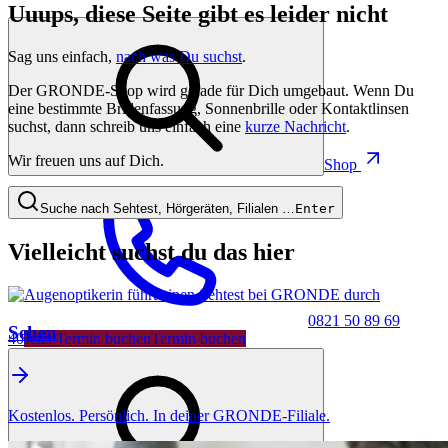
Uuups, diese Seite gibt es leider nicht
Sag uns einfach,
nach was Du suchst
.
Der GRONDE-Shop wird gerade für Dich umgebaut. Wenn Du
eine bestimmte Brillenfassung, Sonnenbrille oder Kontaktlinsen
suchst, dann schreib uns einfach eine
kurze Nachricht
.
Wir freuen uns auf Dich.
Shop
Suche nach Sehtest, Hörgeräten, Filialen …
Enter
Vielleicht suchst du das hier
0821 50 89 69
Sehen
40
Jetzt Termin buchen
Termin buchen
Kostenlos. Persönlich. In deiner GRONDE-Filiale.