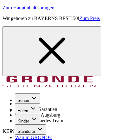
Zum Hauptinhalt springen
Wir gehören zu BAYERNS BEST 50!
Zum Preis
Sehen
Seit 1971
GRONDE Garantien
Hören
8× im Raum Augsburg
Hochqualifiziertes Team
Kinder
KEINE SORGE!
Standorte
Warum GRONDE