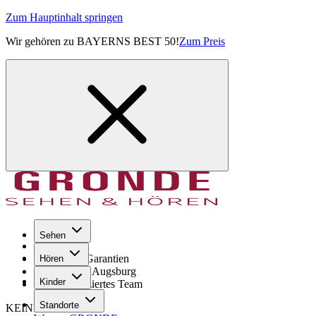
Zum Hauptinhalt springen
Wir gehören zu BAYERNS BEST 50!
Zum Preis
Sehen
Seit 1971
GRONDE Garantien
Hören
8× im Raum Augsburg
Kinder
Hochqualifiziertes Team
Standorte
KEINE SORGE!