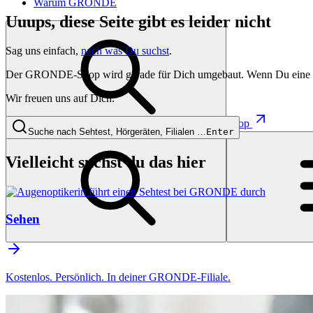
Warum GRONDE
Uuups, diese Seite gibt es leider nicht
Sag uns einfach,
nach was Du suchst
.
Der GRONDE-Shop wird gerade für Dich umgebaut. Wenn Du eine besti
Wir freuen uns auf Dich.
Shop
Suche nach Sehtest, Hörgeräten, Filialen …
Enter
Vielleicht suchst du das hier
Sehen
Kostenlos. Persönlich. In deiner GRONDE-Filiale.