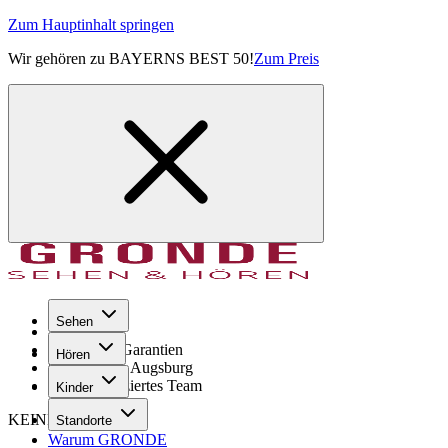
Zum Hauptinhalt springen
Wir gehören zu BAYERNS BEST 50!
Zum Preis
Sehen
Seit 1971
GRONDE Garantien
Hören
8× im Raum Augsburg
Hochqualifiziertes Team
Kinder
KEINE SORGE!
Standorte
Warum GRONDE