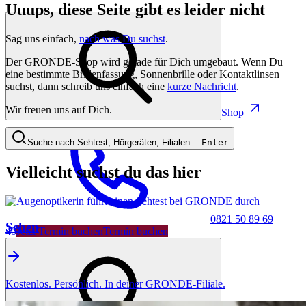
Uuups, diese Seite gibt es leider nicht
Sag uns einfach,
nach was Du suchst
.
Der GRONDE-Shop wird gerade für Dich umgebaut. Wenn Du
eine bestimmte Brillenfassung, Sonnenbrille oder Kontaktlinsen
suchst, dann schreib uns einfach eine
kurze Nachricht
.
Wir freuen uns auf Dich.
Shop
Suche nach Sehtest, Hörgeräten, Filialen …
Enter
Vielleicht suchst du das hier
0821 50 89 69
Sehen
40
Jetzt Termin buchen
Termin buchen
Kostenlos. Persönlich. In deiner GRONDE-Filiale.