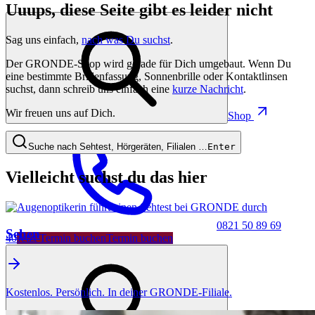
Uuups, diese Seite gibt es leider nicht
Sag uns einfach,
nach was Du suchst
.
Der GRONDE-Shop wird gerade für Dich umgebaut. Wenn Du
eine bestimmte Brillenfassung, Sonnenbrille oder Kontaktlinsen
suchst, dann schreib uns einfach eine
kurze Nachricht
.
Wir freuen uns auf Dich.
Shop
Suche nach Sehtest, Hörgeräten, Filialen …
Enter
Vielleicht suchst du das hier
0821 50 89 69
Sehen
40
Jetzt Termin buchen
Termin buchen
Kostenlos. Persönlich. In deiner GRONDE-Filiale.