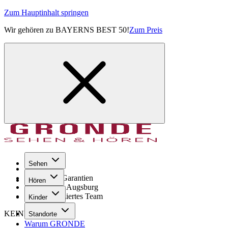
Zum Hauptinhalt springen
Wir gehören zu BAYERNS BEST 50!
Zum Preis
Sehen
Seit 1971
GRONDE Garantien
Hören
8× im Raum Augsburg
Hochqualifiziertes Team
Kinder
KEINE SORGE!
Standorte
Warum GRONDE