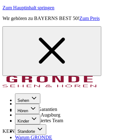
Zum Hauptinhalt springen
Wir gehören zu BAYERNS BEST 50!
Zum Preis
Sehen
Seit 1971
GRONDE Garantien
Hören
8× im Raum Augsburg
Hochqualifiziertes Team
Kinder
KEINE SORGE!
Standorte
Warum GRONDE