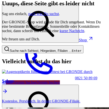
Uuups, diese Seite gibt es leider nicht
Sag uns einfach,
nach was Du suchst
.
Der GRONDE-Shop wird gerade für Dich umgebaut. Wenn Du
eine bestimmte Brillenfassung, Sonnenbrille oder Kontaktlinsen
suchst, dann schreib uns einfach eine
kurze Nachricht
.
Wir freuen uns auf Dich.
Shop
Suche nach Sehtest, Hörgeräten, Filialen …
Enter
Vielleicht suchst du das hier
0821 50 89 69
Sehen
40
Jetzt Termin buchen
Termin buchen
Kostenlos. Persönlich. In deiner GRONDE-Filiale.