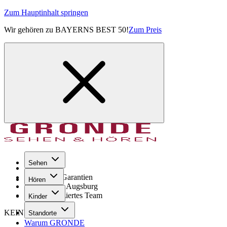
Zum Hauptinhalt springen
Wir gehören zu BAYERNS BEST 50!
Zum Preis
Sehen
Seit 1971
GRONDE Garantien
Hören
8× im Raum Augsburg
Hochqualifiziertes Team
Kinder
KEINE SORGE!
Standorte
Warum GRONDE