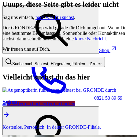
Uuups, diese Seite gibt es leider nicht
Sag uns einfach,
nach was Du suchst
.
Der GRONDE-Shop wird gerade für Dich umgebaut. Wenn Du
eine bestimmte Brillenfassung, Sonnenbrille oder Kontaktlinsen
suchst, dann schreib uns einfach eine
kurze Nachricht
.
Wir freuen uns auf Dich.
Shop
Suche nach Sehtest, Hörgeräten, Filialen …
Enter
Vielleicht suchst du das hier
0821 50 89 69
Sehen
40
Jetzt Termin buchen
Termin buchen
Kostenlos. Persönlich. In deiner GRONDE-Filiale.