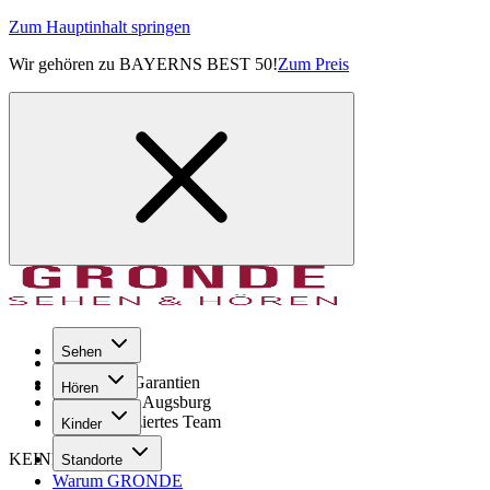
Zum Hauptinhalt springen
Wir gehören zu BAYERNS BEST 50!
Zum Preis
Sehen
Seit 1971
GRONDE Garantien
Hören
8× im Raum Augsburg
Hochqualifiziertes Team
Kinder
KEINE SORGE!
Standorte
Warum GRONDE