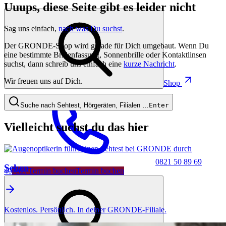
Uuups, diese Seite gibt es leider nicht
Sag uns einfach,
nach was Du suchst
.
Der GRONDE-Shop wird gerade für Dich umgebaut. Wenn Du
eine bestimmte Brillenfassung, Sonnenbrille oder Kontaktlinsen
suchst, dann schreib uns einfach eine
kurze Nachricht
.
Wir freuen uns auf Dich.
Shop
Suche nach Sehtest, Hörgeräten, Filialen …
Enter
Vielleicht suchst du das hier
0821 50 89 69
Sehen
40
Jetzt Termin buchen
Termin buchen
Kostenlos. Persönlich. In deiner GRONDE-Filiale.