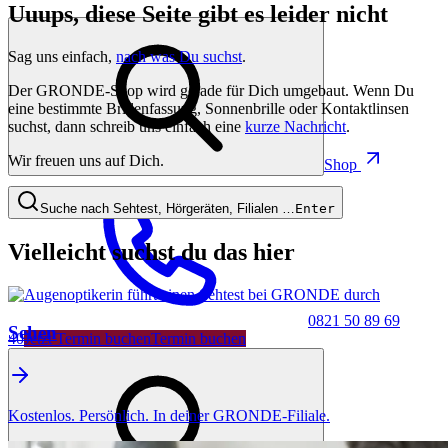
Uuups, diese Seite gibt es leider nicht
Sag uns einfach,
nach was Du suchst
.
Der GRONDE-Shop wird gerade für Dich umgebaut. Wenn Du
eine bestimmte Brillenfassung, Sonnenbrille oder Kontaktlinsen
suchst, dann schreib uns einfach eine
kurze Nachricht
.
Wir freuen uns auf Dich.
Shop
Suche nach Sehtest, Hörgeräten, Filialen …
Enter
Vielleicht suchst du das hier
0821 50 89 69
Sehen
40
Jetzt Termin buchen
Termin buchen
Kostenlos. Persönlich. In deiner GRONDE-Filiale.