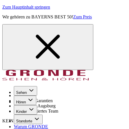
Zum Hauptinhalt springen
Wir gehören zu BAYERNS BEST 50!
Zum Preis
Sehen
Seit 1971
GRONDE Garantien
Hören
8× im Raum Augsburg
Hochqualifiziertes Team
Kinder
KEINE SORGE!
Standorte
Warum GRONDE