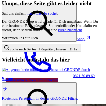
Uuups, diese Seite gibt es leider nicht
Sag uns einfach,
nach was Du suchst
.
Der GRONDE-Shop wird gerade für Dich umgebaut. Wenn Du
eine bestimmte Brillenfassung, Sonnenbrille oder Kontaktlinsen
suchst, dann schreib uns einfach eine
kurze Nachricht
.
Wir freuen uns auf Dich.
Shop
Suche nach Sehtest, Hörgeräten, Filialen …
Enter
Vielleicht suchst du das hier
0821 50 89 69
Sehen
40
Jetzt Termin buchen
Termin buchen
Kostenlos. Persönlich. In deiner GRONDE-Filiale.