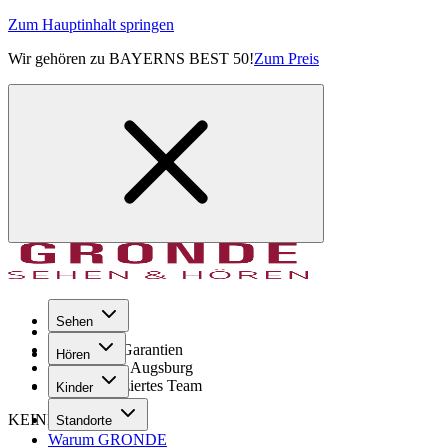
Zum Hauptinhalt springen
Wir gehören zu BAYERNS BEST 50!
Zum Preis
Sehen
Seit 1971
GRONDE Garantien
Hören
8× im Raum Augsburg
Hochqualifiziertes Team
Kinder
KEINE SORGE!
Standorte
Warum GRONDE