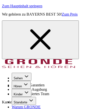
Zum Hauptinhalt springen
Wir gehören zu BAYERNS BEST 50!
Zum Preis
Sehen
Seit 1971
GRONDE Garantien
Hören
8× im Raum Augsburg
Hochqualifiziertes Team
Kinder
Karriere
Standorte
Warum GRONDE