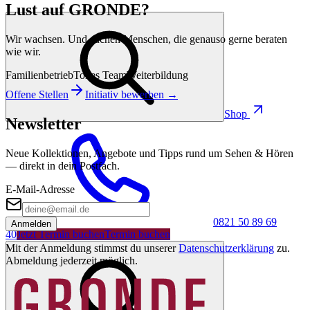
Lust auf GRONDE?
Wir wachsen. Und suchen Menschen, die genauso gerne beraten
wie wir.
Familienbetrieb
Tolles Team
Weiterbildung
Offene Stellen
Initiativ bewerben →
Shop
Newsletter
Neue Kollektionen, Angebote und Tipps rund um Sehen & Hören
— direkt in dein Postfach.
E-Mail-Adresse
0821 50 89 69
Anmelden
40
Jetzt Termin buchen
Termin buchen
Mit der Anmeldung stimmst du unserer
Datenschutzerklärung
zu.
Abmeldung jederzeit möglich.