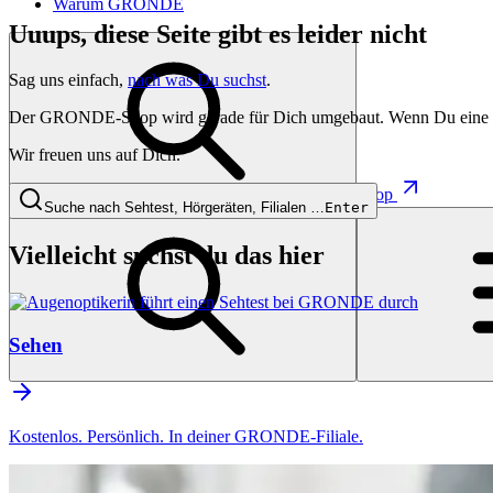
Warum GRONDE
Uuups, diese Seite gibt es leider nicht
Sag uns einfach,
nach was Du suchst
.
Der GRONDE-Shop wird gerade für Dich umgebaut. Wenn Du eine besti
Wir freuen uns auf Dich.
Shop
Suche nach Sehtest, Hörgeräten, Filialen …
Enter
Vielleicht suchst du das hier
Sehen
Kostenlos. Persönlich. In deiner GRONDE-Filiale.