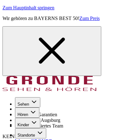
Zum Hauptinhalt springen
Wir gehören zu BAYERNS BEST 50!
Zum Preis
Sehen
Seit 1971
GRONDE Garantien
Hören
8× im Raum Augsburg
Kinder
Hochqualifiziertes Team
Standorte
KEINE SORGE!