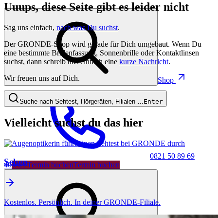
Uuups, diese Seite gibt es leider nicht
Sag uns einfach,
nach was Du suchst
.
Der GRONDE-Shop wird gerade für Dich umgebaut. Wenn Du
eine bestimmte Brillenfassung, Sonnenbrille oder Kontaktlinsen
suchst, dann schreib uns einfach eine
kurze Nachricht
.
Wir freuen uns auf Dich.
Shop
Suche nach Sehtest, Hörgeräten, Filialen …
Enter
Vielleicht suchst du das hier
0821 50 89 69
Sehen
40
Jetzt Termin buchen
Termin buchen
Kostenlos. Persönlich. In deiner GRONDE-Filiale.