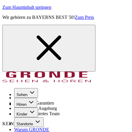
Zum Hauptinhalt springen
Wir gehören zu BAYERNS BEST 50!
Zum Preis
Sehen
Seit 1971
GRONDE Garantien
Hören
8× im Raum Augsburg
Hochqualifiziertes Team
Kinder
KEINE SORGE!
Standorte
Warum GRONDE