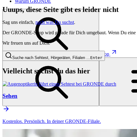
Warum GRONDE
Uuups, diese Seite gibt es leider nicht
Sag uns einfach,
nach was Du suchst
.
Der GRONDE-Shop wird gerade für Dich umgebaut. Wenn Du eine besti
Wir freuen uns auf Dich.
Shop
Suche nach Sehtest, Hörgeräten, Filialen …
Enter
Vielleicht suchst du das hier
Sehen
Kostenlos. Persönlich. In deiner GRONDE-Filiale.