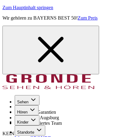
Zum Hauptinhalt springen
Wir gehören zu BAYERNS BEST 50!
Zum Preis
Sehen
Seit 1971
GRONDE Garantien
Hören
8× im Raum Augsburg
Kinder
Hochqualifiziertes Team
Standorte
KEINE SORGE!