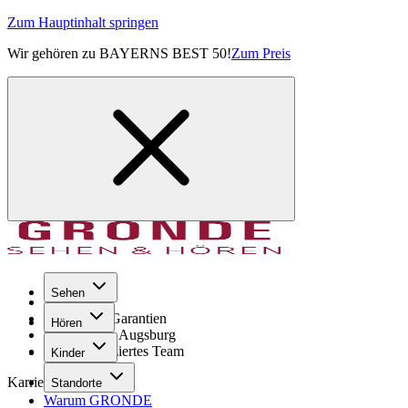
Zum Hauptinhalt springen
Wir gehören zu BAYERNS BEST 50!
Zum Preis
Sehen
Seit 1971
GRONDE Garantien
Hören
8× im Raum Augsburg
Hochqualifiziertes Team
Kinder
Karriere
Standorte
Warum GRONDE