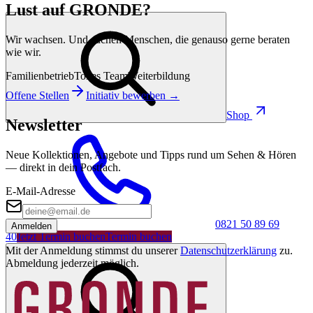
Lust auf GRONDE?
Wir wachsen. Und suchen Menschen, die genauso gerne beraten
wie wir.
Familienbetrieb
Tolles Team
Weiterbildung
Offene Stellen
Initiativ bewerben →
Shop
Newsletter
Neue Kollektionen, Angebote und Tipps rund um Sehen & Hören
— direkt in dein Postfach.
E-Mail-Adresse
0821 50 89 69
Anmelden
40
Jetzt Termin buchen
Termin buchen
Mit der Anmeldung stimmst du unserer
Datenschutzerklärung
zu.
Abmeldung jederzeit möglich.