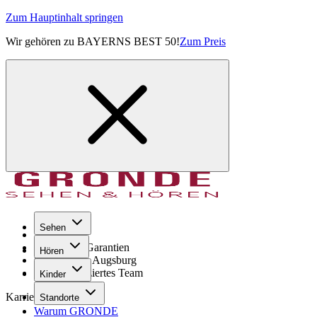
Zum Hauptinhalt springen
Wir gehören zu BAYERNS BEST 50!
Zum Preis
Sehen
Seit 1971
GRONDE Garantien
Hören
8× im Raum Augsburg
Hochqualifiziertes Team
Kinder
Karriere
Standorte
Warum GRONDE