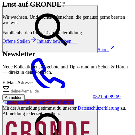
Lust auf GRONDE?
Wir wachsen. Und suchen Menschen, die genauso gerne beraten
wie wir.
Familienbetrieb
Tolles Team
Weiterbildung
Offene Stellen
Initiativ bewerben →
Shop
Newsletter
Neue Kollektionen, Angebote und Tipps rund um Sehen & Hören
— direkt in dein Postfach.
E-Mail-Adresse
0821 50 89 69
Anmelden
40
Jetzt Termin buchen
Termin buchen
Mit der Anmeldung stimmst du unserer
Datenschutzerklärung
zu.
Abmeldung jederzeit möglich.