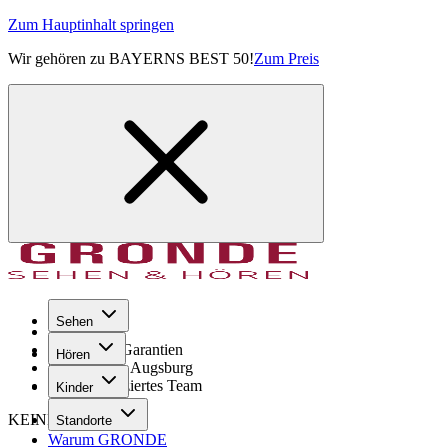
Zum Hauptinhalt springen
Wir gehören zu BAYERNS BEST 50!
Zum Preis
Sehen
Seit 1971
GRONDE Garantien
Hören
8× im Raum Augsburg
Hochqualifiziertes Team
Kinder
KEINE SORGE!
Standorte
Warum GRONDE