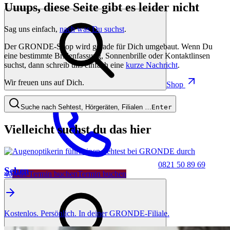
Uuups, diese Seite gibt es leider nicht
Sag uns einfach,
nach was Du suchst
.
Der GRONDE-Shop wird gerade für Dich umgebaut. Wenn Du
eine bestimmte Brillenfassung, Sonnenbrille oder Kontaktlinsen
suchst, dann schreib uns einfach eine
kurze Nachricht
.
Wir freuen uns auf Dich.
Shop
Suche nach Sehtest, Hörgeräten, Filialen …
Enter
Vielleicht suchst du das hier
0821 50 89 69
Sehen
40
Jetzt Termin buchen
Termin buchen
Kostenlos. Persönlich. In deiner GRONDE-Filiale.