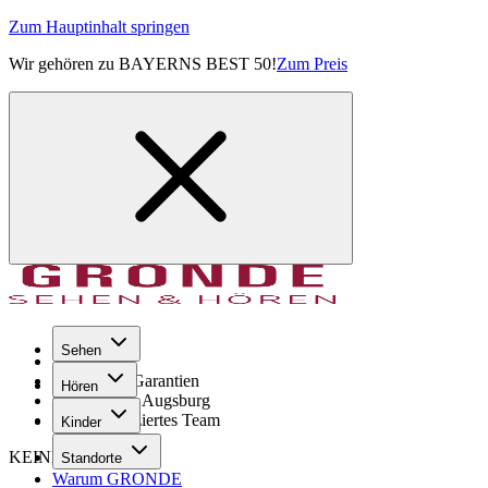
Zum Hauptinhalt springen
Wir gehören zu BAYERNS BEST 50!
Zum Preis
Sehen
Seit 1971
GRONDE Garantien
Hören
8× im Raum Augsburg
Hochqualifiziertes Team
Kinder
KEINE SORGE!
Standorte
Warum GRONDE