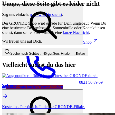
Uuups, diese Seite gibt es leider nicht
Sag uns einfach,
nach was Du suchst
.
Der GRONDE-Shop wird gerade für Dich umgebaut. Wenn Du
eine bestimmte Brillenfassung, Sonnenbrille oder Kontaktlinsen
suchst, dann schreib uns einfach eine
kurze Nachricht
.
Wir freuen uns auf Dich.
Shop
Suche nach Sehtest, Hörgeräten, Filialen …
Enter
Vielleicht suchst du das hier
0821 50 89 69
Sehen
40
Jetzt Termin buchen
Termin buchen
Kostenlos. Persönlich. In deiner GRONDE-Filiale.