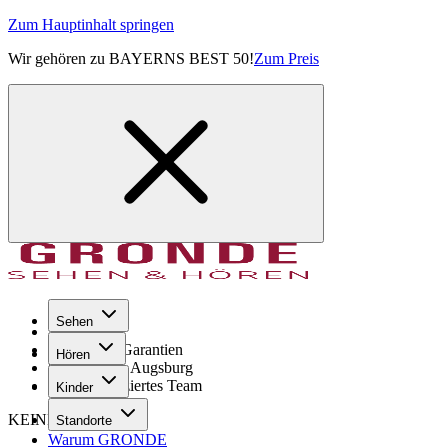
Zum Hauptinhalt springen
Wir gehören zu BAYERNS BEST 50!
Zum Preis
Sehen
Seit 1971
GRONDE Garantien
Hören
8× im Raum Augsburg
Hochqualifiziertes Team
Kinder
KEINE SORGE!
Standorte
Warum GRONDE