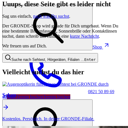
Uuups, diese Seite gibt es leider nicht
Sag uns einfach,
nach was Du suchst
.
Der GRONDE-Shop wird gerade für Dich umgebaut. Wenn Du
eine bestimmte Brillenfassung, Sonnenbrille oder Kontaktlinsen
suchst, dann schreib uns einfach eine
kurze Nachricht
.
Wir freuen uns auf Dich.
Shop
Suche nach Sehtest, Hörgeräten, Filialen …
Enter
Vielleicht suchst du das hier
0821 50 89 69
Sehen
40
Jetzt Termin buchen
Termin buchen
Kostenlos. Persönlich. In deiner GRONDE-Filiale.