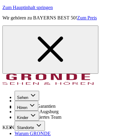
Zum Hauptinhalt springen
Wir gehören zu BAYERNS BEST 50!
Zum Preis
Sehen
Seit 1971
GRONDE Garantien
Hören
8× im Raum Augsburg
Hochqualifiziertes Team
Kinder
KEINE SORGE!
Standorte
Warum GRONDE