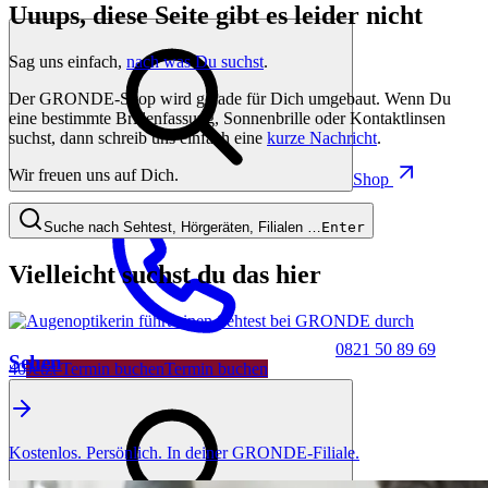
Uuups, diese Seite gibt es leider nicht
Sag uns einfach,
nach was Du suchst
.
Der GRONDE-Shop wird gerade für Dich umgebaut. Wenn Du
eine bestimmte Brillenfassung, Sonnenbrille oder Kontaktlinsen
suchst, dann schreib uns einfach eine
kurze Nachricht
.
Wir freuen uns auf Dich.
Shop
Suche nach Sehtest, Hörgeräten, Filialen …
Enter
Vielleicht suchst du das hier
0821 50 89 69
Sehen
40
Jetzt Termin buchen
Termin buchen
Kostenlos. Persönlich. In deiner GRONDE-Filiale.