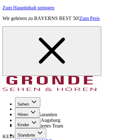
Zum Hauptinhalt springen
Wir gehören zu BAYERNS BEST 50!
Zum Preis
Sehen
Seit 1971
GRONDE Garantien
Hören
8× im Raum Augsburg
Kinder
Hochqualifiziertes Team
Standorte
KEINE SORGE!