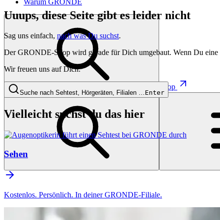
Warum GRONDE
Uuups, diese Seite gibt es leider nicht
Sag uns einfach,
nach was Du suchst
.
Der GRONDE-Shop wird gerade für Dich umgebaut. Wenn Du eine besti
Wir freuen uns auf Dich.
Shop
Suche nach Sehtest, Hörgeräten, Filialen …
Enter
Vielleicht suchst du das hier
Sehen
Kostenlos. Persönlich. In deiner GRONDE-Filiale.