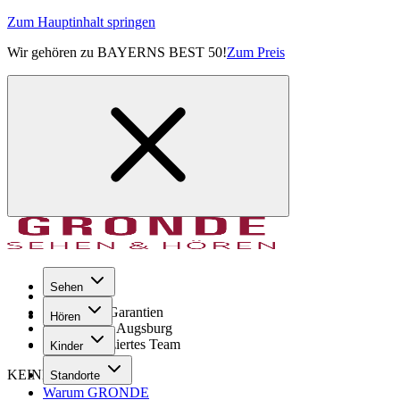
Zum Hauptinhalt springen
Wir gehören zu BAYERNS BEST 50!
Zum Preis
Sehen
Seit 1971
GRONDE Garantien
Hören
8× im Raum Augsburg
Hochqualifiziertes Team
Kinder
KEINE SORGE!
Standorte
Warum GRONDE