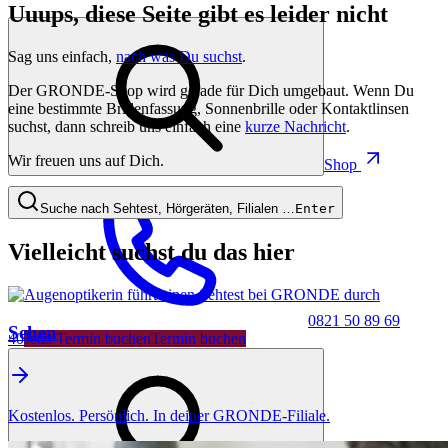
Uuups, diese Seite gibt es leider nicht
Sag uns einfach,
nach was Du suchst
.
Der GRONDE-Shop wird gerade für Dich umgebaut. Wenn Du
eine bestimmte Brillenfassung, Sonnenbrille oder Kontaktlinsen
suchst, dann schreib uns einfach eine
kurze Nachricht
.
Wir freuen uns auf Dich.
Shop
Suche nach Sehtest, Hörgeräten, Filialen …
Enter
Vielleicht suchst du das hier
0821 50 89 69
Sehen
40
Jetzt Termin buchen
Termin buchen
Kostenlos. Persönlich. In deiner GRONDE-Filiale.