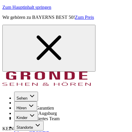
Zum Hauptinhalt springen
Wir gehören zu BAYERNS BEST 50!
Zum Preis
Sehen
Seit 1971
GRONDE Garantien
Hören
8× im Raum Augsburg
Kinder
Hochqualifiziertes Team
Standorte
KEINE SORGE!