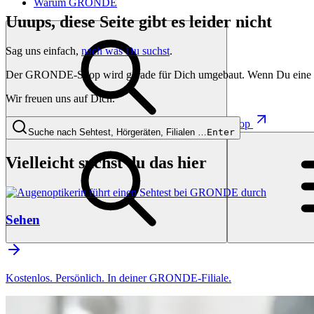
Warum GRONDE
Uuups, diese Seite gibt es leider nicht
Sag uns einfach,
nach was Du suchst
.
Der GRONDE-Shop wird gerade für Dich umgebaut. Wenn Du eine besti
Wir freuen uns auf Dich.
Shop
Suche nach Sehtest, Hörgeräten, Filialen …
Enter
Vielleicht suchst du das hier
Sehen
Kostenlos. Persönlich. In deiner GRONDE-Filiale.