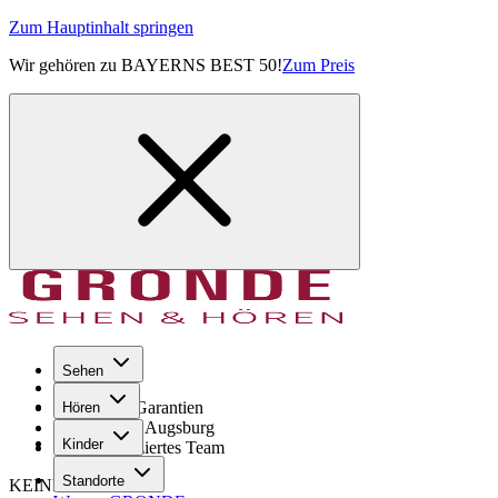
Zum Hauptinhalt springen
Wir gehören zu BAYERNS BEST 50!
Zum Preis
Sehen
Seit 1971
GRONDE Garantien
Hören
8× im Raum Augsburg
Kinder
Hochqualifiziertes Team
Standorte
KEINE SORGE!