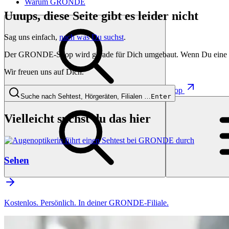
Warum GRONDE
Uuups, diese Seite gibt es leider nicht
Sag uns einfach,
nach was Du suchst
.
Der GRONDE-Shop wird gerade für Dich umgebaut. Wenn Du eine besti
Wir freuen uns auf Dich.
Shop
Suche nach Sehtest, Hörgeräten, Filialen …
Enter
Vielleicht suchst du das hier
Sehen
Kostenlos. Persönlich. In deiner GRONDE-Filiale.