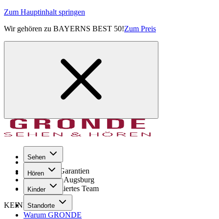
Zum Hauptinhalt springen
Wir gehören zu BAYERNS BEST 50!
Zum Preis
Sehen
Seit 1971
GRONDE Garantien
Hören
8× im Raum Augsburg
Hochqualifiziertes Team
Kinder
KEINE SORGE!
Standorte
Warum GRONDE