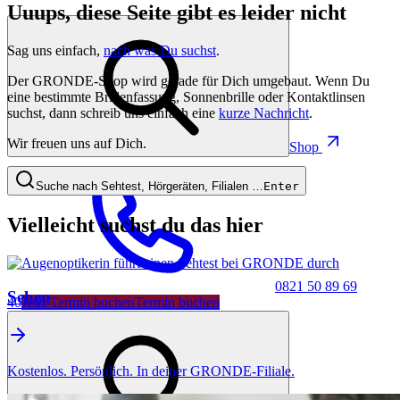
Uuups, diese Seite gibt es leider nicht
Sag uns einfach,
nach was Du suchst
.
Der GRONDE-Shop wird gerade für Dich umgebaut. Wenn Du
eine bestimmte Brillenfassung, Sonnenbrille oder Kontaktlinsen
suchst, dann schreib uns einfach eine
kurze Nachricht
.
Wir freuen uns auf Dich.
Shop
Suche nach Sehtest, Hörgeräten, Filialen …
Enter
Vielleicht suchst du das hier
0821 50 89 69
Sehen
40
Jetzt Termin buchen
Termin buchen
Kostenlos. Persönlich. In deiner GRONDE-Filiale.