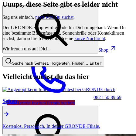
Uuups, diese Seite gibt es leider nicht
Sag uns einfach,
nach was Du suchst
.
Der GRONDE-Shop wird gerade für Dich umgebaut. Wenn Du
eine bestimmte Brillenfassung, Sonnenbrille oder Kontaktlinsen
suchst, dann schreib uns einfach eine
kurze Nachricht
.
Wir freuen uns auf Dich.
Shop
Suche nach Sehtest, Hörgeräten, Filialen …
Enter
Vielleicht suchst du das hier
0821 50 89 69
Sehen
40
Jetzt Termin buchen
Termin buchen
Kostenlos. Persönlich. In deiner GRONDE-Filiale.