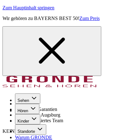
Zum Hauptinhalt springen
Wir gehören zu BAYERNS BEST 50!
Zum Preis
Sehen
Seit 1971
GRONDE Garantien
Hören
8× im Raum Augsburg
Hochqualifiziertes Team
Kinder
KEINE SORGE!
Standorte
Warum GRONDE